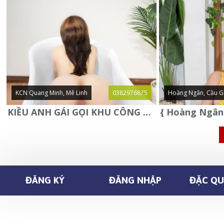
KCN Quang Minh, Mê Linh
0382976875
Hoàng Ngân, Cầu G
KIỀU ANH GÁI GỌI KHU CÔNG NGHIỆP QUANG MINH - MÊ LINH
ĐĂNG KÝ
ĐĂNG NHẬP
ĐẶC QUY