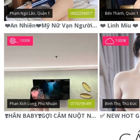
Phạm Ngũ Lão, Quận 1
0832236617
Bến Thành, Quận 1
❤️An Nhiên❤️Mỹ Nữ Vạn Người Mê,Da Trắng, Mặt Xynh, Đẹp Từng
1000K
1000K
Phan Xích Long, Phú Nhuận
0776795491
Bình Thọ, Thủ Đức
❣️HÂN BABY❣️GỢI CẢM NUỘT NÀ DÁNG SON XINH XINH QUYẾN RŨ