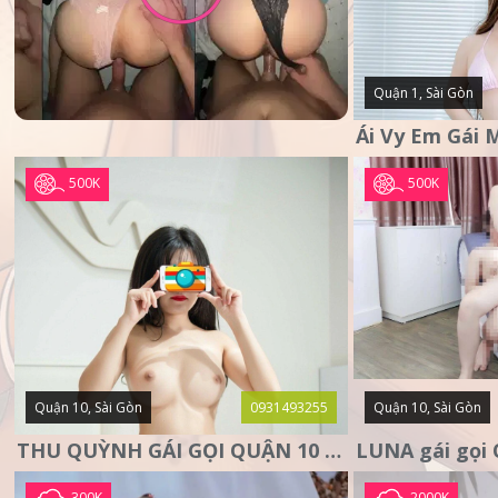
Quận 1, Sài Gòn
500K
500K
Quận 10, Sài Gòn
0931493255
Quận 10, Sài Gòn
THU QUỲNH GÁI GỌI QUẬN 10 – MẶT XINH DA TRẮNG – SANG
300K
2000K