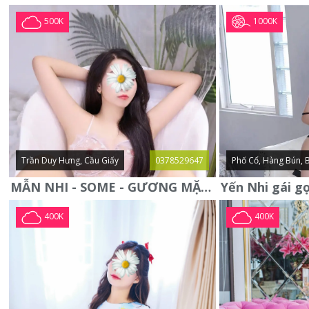
1000K
500K
Trần Duy Hưng, Cầu Giấy
0378529647
Phố Cổ, Hàng Bún, 
MẪN NHI - SOME - GƯƠNG MẶT XINH XẮN -CỰC CHIỀU KHÁCH
400K
400K