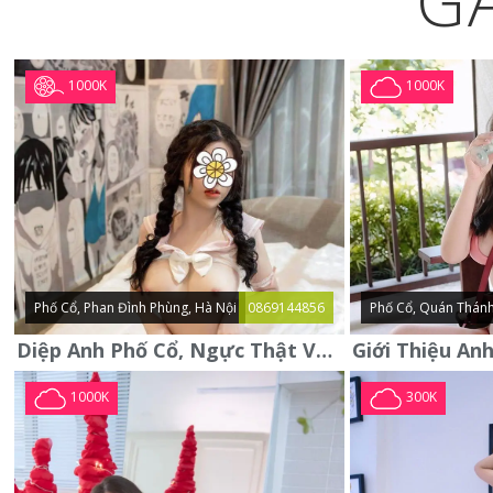
G
1000K
1000K
Phố Cổ, Phan Đình Phùng, Hà Nội
0869144856
Phố Cổ, Quán Thánh
Diệp Anh Phố Cổ, Ngực Thật Vú To Thơm Tho Quyến Rũ
1000K
300K