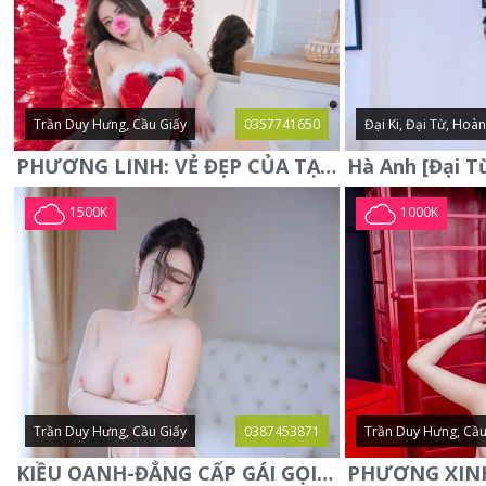
Trần Duy Hưng, Cầu Giấy
0357741650
Đại Ki, Đại Từ, Hoà
PHƯƠNG LINH: VẺ ĐẸP CỦA TẠO HÓA, XINH ĐẸP, SEXY, QUYỄN RŨ
1500K
1000K
Trần Duy Hưng, Cầu Giấy
0387453871
Trần Duy Hưng, Cầu
KIỀU OANH-ĐẲNG CẤP GÁI GỌI XINH SANG-NGOAN NGOÃN