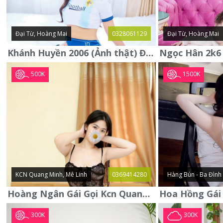
Đại Từ, Hoàng Mai
0328061129
Đại Từ, Hoàng Mai
Khánh Huyền 2006 (Ảnh thật) Đại từ - Hoàng Mai
500K
1500K
KCN Quang Minh, Mê Linh
0369414280
Hàng Bún - Ba Đình
Hoàng Ngân Gái Gọi Kcn Quang Minh - Mê Linh . Hàng Vip Lần Đầu
300K
300K