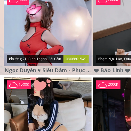
Phường 21, Bình Thạnh, Sài Gòn
0906801549
Phạm Ngũ Lão, Quậ
Ngọc Duyên ♥️ Siêu Dâm - Phục Vụ Tận Tình - Chu Đáo
1500K
2000K