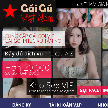
👉 THAM GIA 
CUNG CẤP GÁI GỌI VIP
GÁI GỌI PHỤC VỤ TẬN NƠI
Đầy đủ dịch vụ
nhu cầu A-Z
Hơn 20.000
GÁI GỌI TOÀN QUỐC
Kho Sex VIP
GỌI FACETI
Xem trực tiếp trên Telegram
ĐĂNG KÝ
TÀI KHOẢN V.I.P
NHÓ