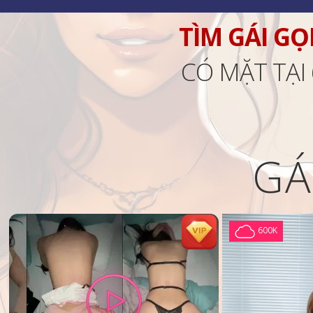
TÌM GÁI GỌ
CÓ MẶT TẠI
GÁ
600K